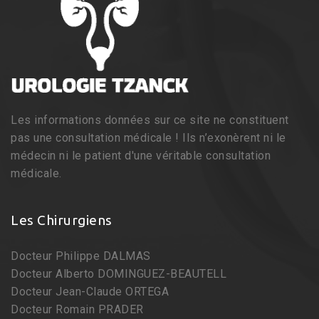
Les informations données sur ce site ne constituent
pas une consultation médicale ! Ils n’exonèrent ni le
médecin ni le patient d'une véritable consultation
médicale.
Les Chirurgiens
Docteur Philippe DALMAS
Docteur Alberto DOMINGUEZ-BEAUTELL
Docteur Jean-Claude ORTEGA
Docteur Romain PRADER